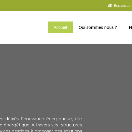
Espace car
Accueil
Qui sommes nous ?
N
es dédiés l’innovation énergétique, elle
e énergétique. A travers ses structures
ervices destinés à proposer des solutions