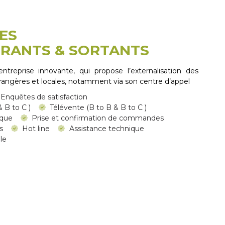
ES
TRANTS & SORTANTS
treprise innovante, qui propose l’externalisation des
trangères et locales, notamment via son centre d’appel
Enquêtes de satisfaction
 B to C )
Télévente (B to B & B to C )
ique
Prise et confirmation de commandes
s
Hot line
Assistance technique
le